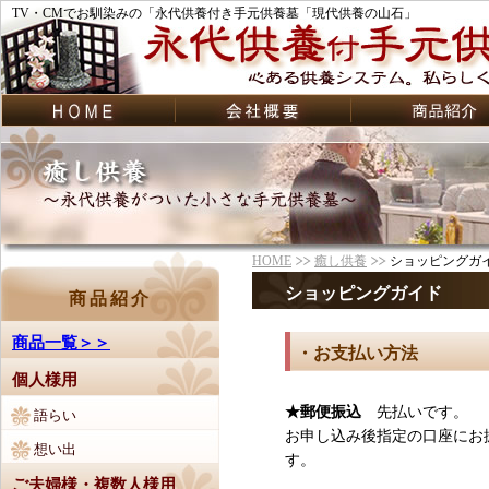
TV・CMでお馴染みの「永代供養付き手元供養墓「現代供養の山石」
HOME
癒し供養
ショッピングガ
ショッピングガイド
商品紹介
商品一覧＞＞
・お支払い方法
個人様用
★郵便振込
先払いです。
語らい
お申し込み後指定の口座にお
想い出
す。
ご夫婦様・複数人様用